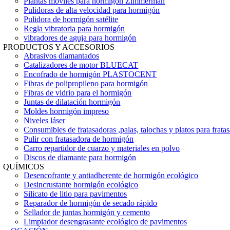
Plantas móviles para hormigón Zimmerman
Pulidoras de alta velocidad para hormigón
Pulidora de hormigón satélite
Regla vibratoria para hormigón
vibradores de aguja para hormigón
PRODUCTOS Y ACCESORIOS
Abrasivos diamantados
Catalizadores de motor BLUECAT
Encofrado de hormigón PLASTOCENT
Fibras de polipropileno para hormigón
Fibras de vidrio para el hormigón
Juntas de dilatación hormigón
Moldes hormigón impreso
Niveles láser
Consumibles de fratasadoras ,palas, talochas y platos para frata
Pulir con fratasadora de hormigón
Carro repartidor de cuarzo y materiales en polvo
Discos de diamante para hormigón
QUÍMICOS
Desencofrante y antiadherente de hormigón ecológico
Desincrustante hormigón ecológico
Silicato de litio para pavimentos
Reparador de hormigón de secado rápido
Sellador de juntas hormigón y cemento
Limpiador desengrasante ecológico de pavimentos