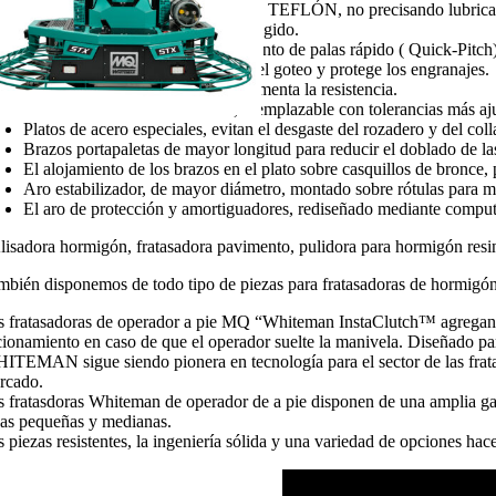
Cable de aceleración recubierto de TEFLÓN, no precisando lubric
Control de parada centrífugo protegido.
Manillar reforzado con levantamiento de palas rápido ( Quick-Pitch
Doble sellado de reductora, evita el goteo y protege los engranajes.
Eje central de mayor diámetro, aumenta la resistencia.
Collarín de tracción de bronce, reemplazable con tolerancias más aj
Platos de acero especiales, evitan el desgaste del rozadero y del coll
Brazos portapaletas de mayor longitud para reducir el doblado de las
El alojamiento de los brazos en el plato sobre casquillos de bronc
Aro estabilizador, de mayor diámetro, montado sobre rótulas para m
El aro de protección y amortiguadores, rediseñado mediante computa
lisadora hormigón, fratasadora pavimento, pulidora para hormigón resi
mbién disponemos de todo tipo de piezas para fratasadoras de hormigón,
s fratasadoras de operador a pie MQ “Whiteman InstaClutch™ agregan ot
cionamiento en caso de que el operador suelte la manivela. Diseñado par
ITEMAN sigue siendo pionera en tecnología para el sector de las fratas
rcado.
s fratasdoras Whiteman de operador de a pie disponen de una amplia gam
eas pequeñas y medianas.
s piezas resistentes, la ingeniería sólida y una variedad de opciones h