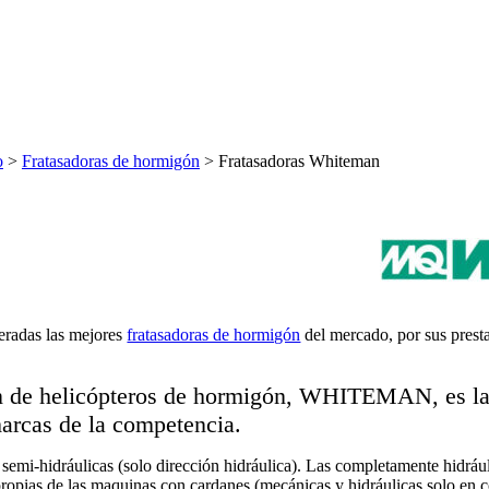
o
>
Fratasadoras de hormigón
>
Fratasadoras Whiteman
 Whiteman
radas las mejores
fratasadoras de hormigón
del mercado, por sus presta
n de helicópteros de hormigón, WHITEMAN, es la m
marcas de la competencia.
i-hidráulicas (solo dirección hidráulica). Las completamente hidráulic
s propias de las maquinas con cardanes (mecánicas y hidráulicas solo e