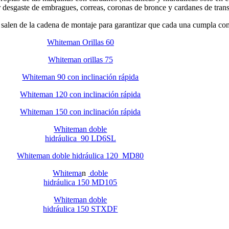
desgaste de embragues, correas, coronas de bronce y cardanes de tran
len de la cadena de montaje para garantizar que cada una cumpla c
Whiteman Orillas 60
Whiteman orillas 75
Whiteman 90 con inclinación rápida
Whiteman 120 con inclinación rápida
Whiteman 150 con inclinación rápida
Whiteman doble
hidráulica 90
LD6SL
Whiteman doble hidráulica 120 MD80
Whitema
n
doble
hidráulica 150
MD105
Whiteman doble
hidráulica 150 STXDF