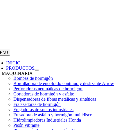
ENU
INICIO
PRODUCTOS
MAQUINARIA
Bombas de hormigón
Bordilladora de encofrado continuo y deslizante Arrow
Perforadoras neumáticas de hormigón
Cortadoras de hormigón y asfalto
Dispensadoras de fibras metálicas y sintéticas
Fratasadoras de hormigón
Fregadoras de suelos industriales
Fresadora de asfalto y hormigón multidisco
Hidrolimpiadoras Industriales Honda
Pisón vibrante