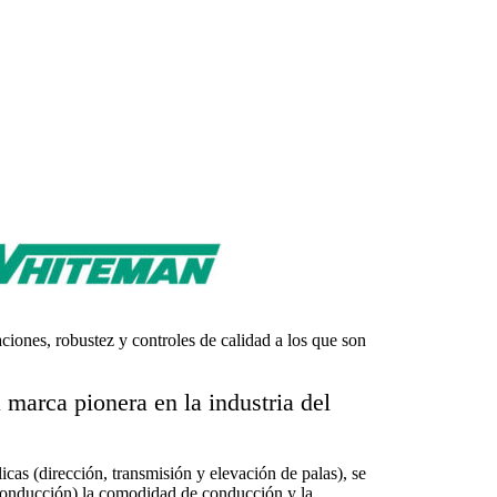
ciones, robustez y controles de calidad a los que son
arca pionera en la industria del
as (dirección, transmisión y elevación de palas), se
n conducción) la comodidad de conducción y la