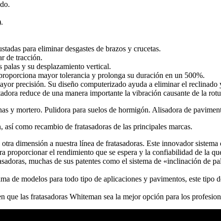
ado.
).
ustadas para eliminar desgastes de brazos y crucetas.
ar de tracción.
 palas y su desplazamiento vertical.
e, proporciona mayor tolerancia y prolonga su duración en un 500%.
ayor precisión. Su diseño computerizado ayuda a eliminar el reclinado y
dora reduce de una manera importante la vibración causante de la rotur
nas y mortero. Pulidora para suelos de hormigón. Alisadora de pavimen
 así como recambio de fratasadoras de las principales marcas.
ra dimensión a nuestra línea de fratasadoras. Este innovador sistema
a proporcionar el rendimiento que se espera y la confiabilidad de la q
adoras, muchas de sus patentes como el sistema de «inclinación de pale
a de modelos para todo tipo de aplicaciones y pavimentos, este tipo de
acen que las fratasadoras Whiteman sea la mejor opción para los profesi