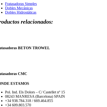
Fratasadoras Simples
Dobles Mecánicas
Dobles Hidrostáticas
roductos relacionados:
atasadoras BETON TROWEL
atasadoras CMC
ONDE ESTAMOS
Pol. Ind. Els Dolors – C/ Castellet nº 15
08243 MANRESA (Barcelona) SPAIN
+34 938.784.318 / 669.464.855
+34 609.803.570