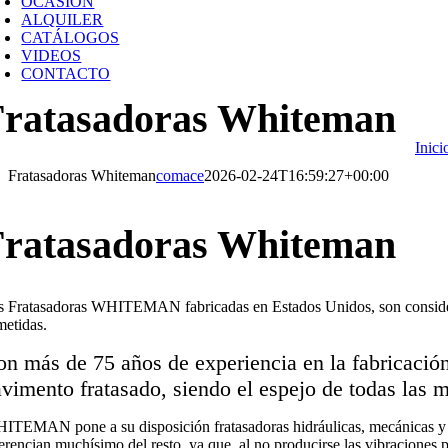
OCASIÓN
ALQUILER
CATÁLOGOS
VIDEOS
CONTACTO
Fratasadoras Whiteman
Inici
Fratasadoras Whiteman
comace
2026-02-24T16:59:27+00:00
Fratasadoras
s Fratasadoras WHITEMAN fabricadas en Estados Unidos, son conside
metidas.
on más de 75 años de experiencia en la fabricació
vimento fratasado, siendo el espejo de todas las 
ITEMAN pone a su disposición fratasadoras hidráulicas, mecánicas y sem
ferencian muchísimo del resto, ya que, al no producirse las vibracione