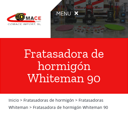
Saltar
al
MENU
contenido
INICIO
Fratasadora de
PRODUCTOS
hormigón
Whiteman 90
OCASIÓN
ALQUILER
Inicio
>
Fratasadoras de hormigón
>
Fratasadoras
Whiteman
>
Fratasadora de hormigón Whiteman 90
CATÁLOGOS