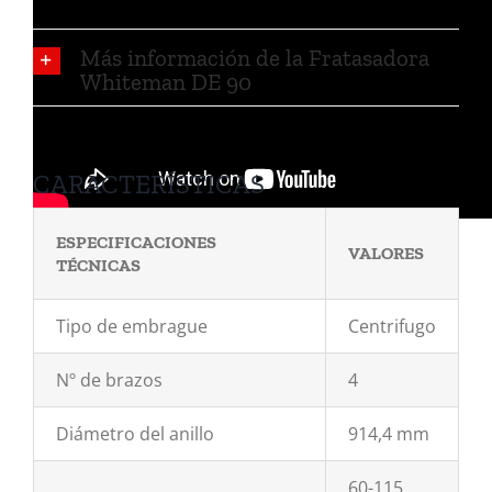
Más información de la Fratasadora
Whiteman DE 90
CARACTERÍSTICAS
ESPECIFICACIONES
VALORES
TÉCNICAS
Tipo de embrague
Centrifugo
Nº de brazos
4
Diámetro del anillo
914,4 mm
60-115