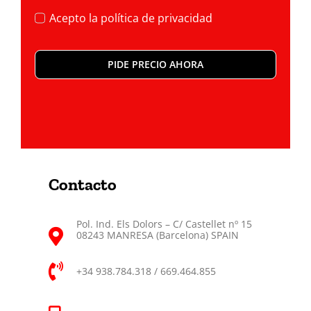
Acepto la
política de privacidad
PIDE PRECIO AHORA
Contacto
Pol. Ind. Els Dolors – C/ Castellet nº 15
08243 MANRESA (Barcelona) SPAIN
+34 938.784.318 / 669.464.855