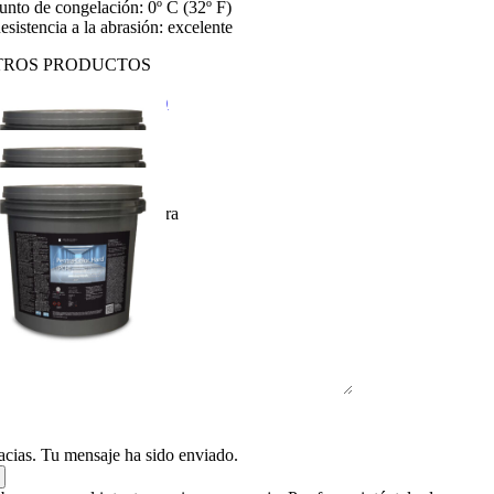
Punto de congelación: 0º C (32º F)
esistencia a la abrasión: excelente
TROS PRODUCTOS
ntra-Sil Nano Litio (NL)
ntra-Sil (244+)
ntra Color Hard (PCH)
licita tu presupuesto ahora
Acepto la
política de privacidad
acias. Tu mensaje ha sido enviado.