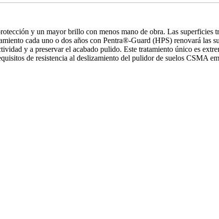
ección y un mayor brillo con menos mano de obra. Las superficies trat
amiento cada uno o dos años con Pentra®-Guard (HPS) renovará las sup
ctividad y a preservar el acabado pulido. Este tratamiento único es 
 requisitos de resistencia al deslizamiento del pulidor de suelos CS