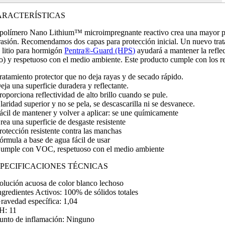
ARACTERÍSTICAS
 polímero Nano Lithium™ microimpregnante reactivo crea una mayor prot
rasión. Recomendamos dos capas para protección inicial. Un nuevo trat
 litio para hormigón
Pentra®-Guard (HPS)
ayudará a mantener la refle
tro) y respetuoso con el medio ambiente. Este producto cumple con los
Tratamiento protector que no deja rayas y de secado rápido.
eja una superficie duradera y reflectante.
roporciona reflectividad de alto brillo cuando se pule.
laridad superior y no se pela, se descascarilla ni se desvanece.
Fácil de mantener y volver a aplicar: se une químicamente
rea una superficie de desgaste resistente
Protección resistente contra las manchas
Fórmula a base de agua fácil de usar
Cumple con VOC, respetuoso con el medio ambiente
SPECIFICACIONES TÉCNICAS
Solución acuosa de color blanco lechoso
Ingredientes Activos: 100% de sólidos totales
Gravedad específica: 1,04
pH: 11
Punto de inflamación: Ninguno