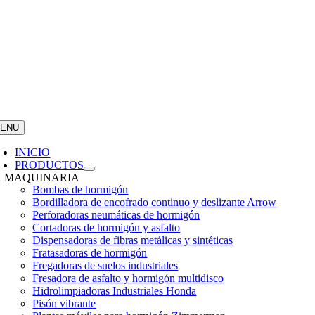
ENU
INICIO
PRODUCTOS
MAQUINARIA
Bombas de hormigón
Bordilladora de encofrado continuo y deslizante Arrow
Perforadoras neumáticas de hormigón
Cortadoras de hormigón y asfalto
Dispensadoras de fibras metálicas y sintéticas
Fratasadoras de hormigón
Fregadoras de suelos industriales
Fresadora de asfalto y hormigón multidisco
Hidrolimpiadoras Industriales Honda
Pisón vibrante