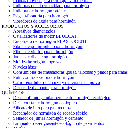
Plantas móviles para hormigón Zimmerman
Pulidoras de alta velocidad para hormigón
Pulidora de hormigón satélite
Regla vibratoria para hormigón
vibradores de aguja para hormigón
PRODUCTOS Y ACCESORIOS
Abrasivos diamantados
Catalizadores de motor BLUECAT
Encofrado de hormigón PLASTOCENT
Fibras de polipropileno para hormigón
Fibras de vidrio para el hormigón
Juntas de dilatación hormigón
Moldes hormigón impreso
Niveles láser
Consumibles de fratasadoras ,palas, talochas y platos para frata
Pulir con fratasadora de hormigón
Carro repartidor de cuarzo y materiales en polvo
Discos de diamante para hormigón
QUÍMICOS
Desencofrante y antiadherente de hormigón ecológico
Desincrustante hormigón ecológico
Silicato de litio para pavimentos
Reparador de hormigón de secado rápido
Sellador de juntas hormigón y cemento
Limpiador desengrasante ecológico de pavimentos