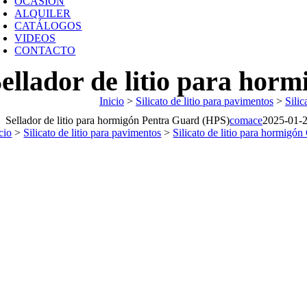
OCASIÓN
ALQUILER
CATÁLOGOS
VIDEOS
CONTACTO
ellador de litio para hor
Inicio
>
Silicato de litio para pavimentos
>
Sili
Sellador de litio para hormigón Pentra Guard (HPS)
comace
2025-01-
cio
>
Silicato de litio para pavimentos
>
Silicato de litio para hor