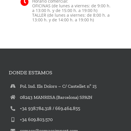
Horario comercial:
OFICINAS (de lunes a viernes: de 9:00 h.
a 13:00 h. y de 15:00 h. a 19:00 h)
TALLER (de lunes a viernes: de 8:00 h. a
13:00 h. y de 14:00 h. a 19:00 h)
DONDE ESTAMOS
Pol. Ind. Els Dolors – C/ Castellet nº 15
08243 MANRESA (Barcelona) SPAIN
+34 938.784.318 / 669.464.855
+34 609.803.570
comace@comaceimport.com