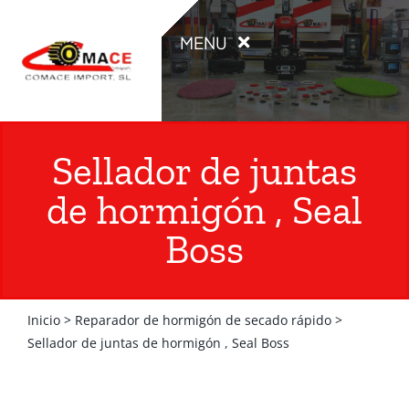
Saltar
al
MENU
contenido
INICIO
Sellador de juntas
PRODUCTOS
de hormigón , Seal
Boss
OCASIÓN
ALQUILER
Inicio
>
Reparador de hormigón de secado rápido
>
Sellador de juntas de hormigón , Seal Boss
CATÁLOGOS