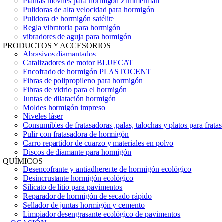
Plantas móviles para hormigón Zimmerman
Pulidoras de alta velocidad para hormigón
Pulidora de hormigón satélite
Regla vibratoria para hormigón
vibradores de aguja para hormigón
PRODUCTOS Y ACCESORIOS
Abrasivos diamantados
Catalizadores de motor BLUECAT
Encofrado de hormigón PLASTOCENT
Fibras de polipropileno para hormigón
Fibras de vidrio para el hormigón
Juntas de dilatación hormigón
Moldes hormigón impreso
Niveles láser
Consumibles de fratasadoras ,palas, talochas y platos para frata
Pulir con fratasadora de hormigón
Carro repartidor de cuarzo y materiales en polvo
Discos de diamante para hormigón
QUÍMICOS
Desencofrante y antiadherente de hormigón ecológico
Desincrustante hormigón ecológico
Silicato de litio para pavimentos
Reparador de hormigón de secado rápido
Sellador de juntas hormigón y cemento
Limpiador desengrasante ecológico de pavimentos