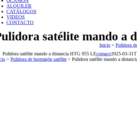
OCASIÓN
ALQUILER
CATÁLOGOS
VIDEOS
CONTACTO
ulidora satélite mando a
Inicio
>
Pulidora de
Pulidora satélite mando a distancia HTG 955 LE
comace
2025-03-31T
cio
>
Pulidora de hormigón satélite
>
Pulidora satélite mando a dista