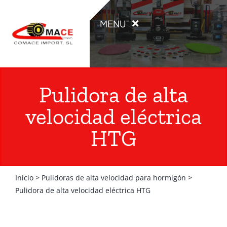
Saltar
al
MENU
contenido
INICIO
Pulidora de alta
PRODUCTOS
velocidad eléctrica
HTG
OCASIÓN
ALQUILER
Inicio
>
Pulidoras de alta velocidad para hormigón
>
Pulidora de alta velocidad eléctrica HTG
CATÁLOGOS