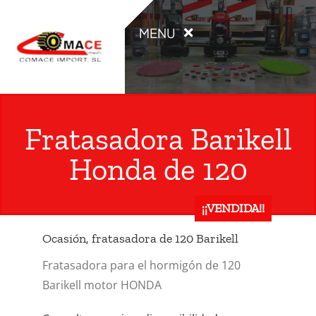
Saltar
al
MENU
contenido
INICIO
Fratasadora Barikell
PRODUCTOS
Honda de 120
OCASIÓN
¡¡VENDIDA!!
ALQUILER
Ocasión, fratasadora de 120 Barikell
Fratasadora para el hormigón de 120
CATÁLOGOS
Barikell motor HONDA