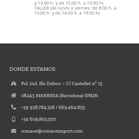
a 13:00 h. y de 15:00 h. a 19:00 h)
TALLER (de lunes a viernes: de 8:00 h. a
13:00 h. y de 14:00 h. a 19:00 h)
DONDE ESTAMOS
Pol. Ind. Els Dolors – C/ Castellet nº 15
08243 MANRESA (Barcelona) SPAIN
+34 938.784.318 / 669.464.855
+34 609.803.570
comace@comaceimport.com