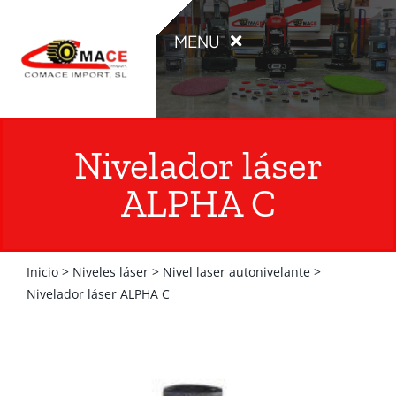
Saltar
al
MENU
contenido
INICIO
Nivelador láser
PRODUCTOS
ALPHA C
OCASIÓN
Inicio
>
Niveles láser
>
Nivel laser autonivelante
>
ALQUILER
Nivelador láser ALPHA C
CATÁLOGOS