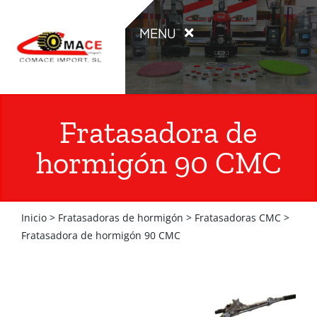
Saltar
al
MENU
contenido
INICIO
Fratasadora de
PRODUCTOS
hormigón 90 CMC
OCASIÓN
Inicio
>
Fratasadoras de hormigón
>
Fratasadoras CMC
>
ALQUILER
Fratasadora de hormigón 90 CMC
CATÁLOGOS