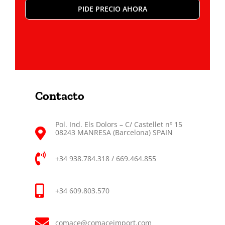
PIDE PRECIO AHORA
Contacto
Pol. Ind. Els Dolors – C/ Castellet nº 15
08243 MANRESA (Barcelona) SPAIN
+34 938.784.318 / 669.464.855
+34 609.803.570
comace@comaceimport.com