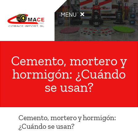
Saltar
al
MENU
contenido
INICIO
Cemento, mortero y
PRODUCTOS
hormigón: ¿Cuándo
OCASIÓN
se usan?
ALQUILER
Cemento, mortero y hormigón:
CATÁLOGOS
¿Cuándo se usan?