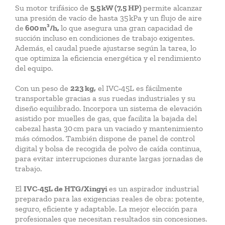
Su motor trifásico de
5,5 kW (7,5 HP)
permite alcanzar
una presión de vacío de hasta 35 kPa y un flujo de aire
de
600 m³/h,
lo que asegura una gran capacidad de
succión incluso en condiciones de trabajo exigentes.
Además, el caudal puede ajustarse según la tarea, lo
que optimiza la eficiencia energética y el rendimiento
del equipo.
Con un peso de
223 kg,
el IVC‑45L es fácilmente
transportable gracias a sus ruedas industriales y su
diseño equilibrado. Incorpora un sistema de elevación
asistido por muelles de gas, que facilita la bajada del
cabezal hasta 30 cm para un vaciado y mantenimiento
más cómodos. También dispone de panel de control
digital y bolsa de recogida de polvo de caída continua,
para evitar interrupciones durante largas jornadas de
trabajo.
El
IVC‑45L de HTG/Xingyi
es un aspirador industrial
preparado para las exigencias reales de obra: potente,
seguro, eficiente y adaptable. La mejor elección para
profesionales que necesitan resultados sin concesiones.