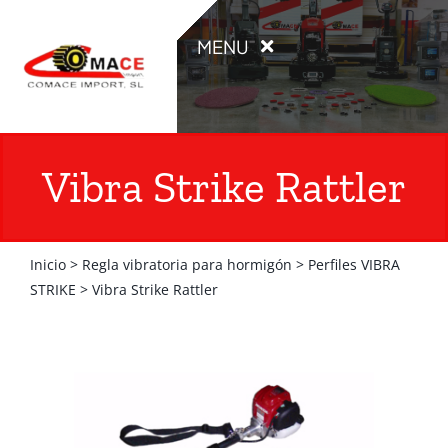
Saltar
al
MENU
contenido
INICIO
Vibra Strike Rattler
PRODUCTOS
Inicio
>
Regla vibratoria para hormigón
>
Perfiles VIBRA
OCASIÓN
STRIKE
>
Vibra Strike Rattler
ALQUILER
CATÁLOGOS