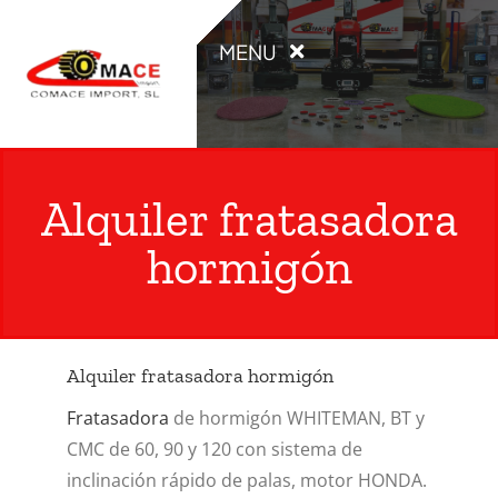
Saltar
al
MENU
contenido
INICIO
Alquiler fratasadora
PRODUCTOS
hormigón
OCASIÓN
ALQUILER
Alquiler fratasadora hormigón
Fratasadora
de hormigón WHITEMAN, BT y
CATÁLOGOS
CMC de 60, 90 y 120 con sistema de
inclinación rápido de palas, motor HONDA.